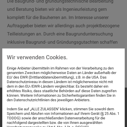
Die baugrund- und gründungstechnische Bearbeitung
und Beratung bieten wir als Ingenieurleistung gern
komplett für die Bauherren an. Im Interesse unserer
Auftraggeber bieten wir allerdings auch projektbezogene
Teilleistungen an. Durch eine Baugrunduntersuchung
inklusive Baugrund- und Gründungsgutachten schaffen
wir die Voraussetzung für sichere und wirtschaftliche
Wir verwenden Cookies.
Gründungsmaßnahmen. Diese führen wir sowohl für
Ein- und Mehrfamilienhäuser als auch für
Einige Anbieter übermitteln im Rahmen von der Verarbeitung zu den
genannten Zwecken möglicherweise Daten an Länder außerhalb der
Industriebauten und Straßenbauprojekte durch.
EU/ des EWR (Drittlanddatenübermittlung), z.B. in die USA. Das
Datenschutzniveau in diesen Ländern ist möglicherweise nicht mit
dem in den EU-/EWR-Ländern vergleichbar. Es besteht daher ein
erhöhtes Risiko, dass staatliche Behörden auf diese Daten zugreifen
können. Weitere Informationen zu Sicherheitsgarantien finden Sie in
Baugrund- und Gründungsgutachten
den Datenschutzrichtlinien des jeweiligen Anbieters.
Indem Sie auf „ALLE ZULASSEN" klicken, stimmen Sie sowohl dem
Das Baugrund- und Gründungsgutachten beinhaltet
Speichern und Abrufen von Informationen auf Ihrem Gerät (§ 25 Abs. 1
TDDDG) sowie der anschließenden Datenverarbeitung für die
Angaben zu den angetroffenen Boden- und
nachfolgend dargestellten bzw. die von Ihnen ausgewählten